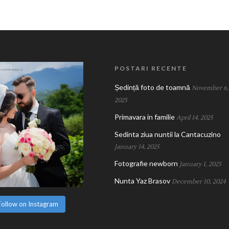
POSTARI RECENTE
Ședință foto de toamnă
November 6,
2025
Primavara in familie
April 14, 2025
Sedinta ziua nuntii la Cantacuzino
January 14, 2025
Fotografie newborn
January 1, 2025
Nunta Yaz Brasov
December 10, 2024
Follow on Instagram